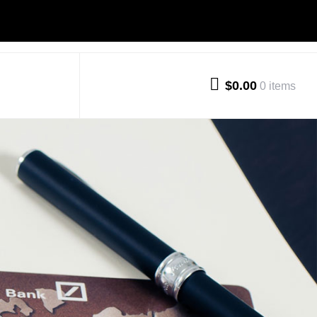
$0.00
0 items